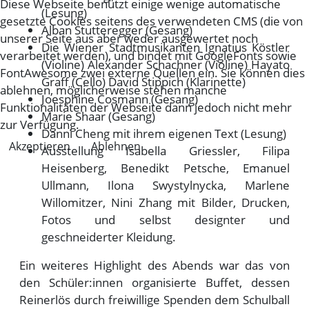
Diese Webseite benützt einige wenige automatische
(Lesung)
gesetzte Cookies seitens des verwendeten CMS (die von
Alban Stutteregger (Gesang)
unserer Seite aus aber weder ausgewertet noch
Die Wiener Stadtmusikanten Ignatius Köstler
verarbeitet werden), und bindet mit GoogleFonts sowie
(Violine) Alexander Schachner (Violine) Hayato
FontAwesome zwei externe Quellen ein. Sie können dies
Graff (Cello) David Stippich (Klarinette)
ablehnen, möglicherweise stehen manche
Joesphine Cosmann (Gesang)
Funktionalitäten der Webseite dann jedoch nicht mehr
Marie Shaar (Gesang)
zur Verfügung.
Danni Cheng mit ihrem eigenen Text (Lesung)
Akzeptieren
Ablehnen
Ausstellung Isabella Griessler, Filipa
Heisenberg, Benedikt Petsche, Emanuel
Ullmann, Ilona Swystylnycka, Marlene
Willomitzer, Nini Zhang mit Bilder, Drucken,
Fotos und selbst designter und
geschneiderter Kleidung.
Ein weiteres Highlight des Abends war das von
den Schüler:innen organisierte Buffet, dessen
Reinerlös durch freiwillige Spenden dem Schulball