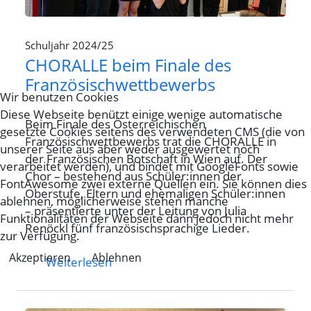
Schuljahr 2024/25
CHORALLE beim Finale des
Französischwettbewerbs
Wir benutzen Cookies
Diese Webseite benützt einige wenige automatische
Beim Finale des Österreichischen
gesetzte Cookies seitens des verwendeten CMS (die von
Französischwettbewerbs trat die CHORALLE in
unserer Seite aus aber weder ausgewertet noch
der Französischen Botschaft in Wien auf. Der
verarbeitet werden), und bindet mit GoogleFonts sowie
Chor – bestehend aus Schüler:innen der
FontAwesome zwei externe Quellen ein. Sie können dies
Oberstufe, Eltern und ehemaligen Schüler:innen
ablehnen, möglicherweise stehen manche
– präsentierte unter der Leitung von Julia
Funktionalitäten der Webseite dann jedoch nicht mehr
Renöckl fünf französischsprachige Lieder.
zur Verfügung.
Akzeptieren
Ablehnen
Weiterlesen