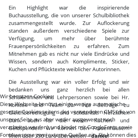
Ein Highlight war die inspirierende
Buchausstellung, die von unserer Schulbibliothek
zusammengestellt wurde. Zur Auflockerung
standen außerdem verschiedene Spiele zur
Verfügung, um mehr über berühmte
Frauenpersönlichkeiten zu erfahren. Zum
Mitnehmen gab es nicht nur viele Eindrücke und
Wissen, sondern auch Komplimente, Sticker,
Kuchen und Pflücktexte weiblicher Autorinnen.
Die Ausstellung war ein voller Erfolg und wir
bedanken uns ganz herzlich bei allen
Wir benutzen Cookies
Schüler:innen und Lehrpersonen sowie bei Hr.
Diese Webseite benützt einige wenige automatische
Konicek und Team für ihre Beiträge zu
gesetzte Cookies seitens des verwendeten CMS (die von
Gleichberechtigung und Solidarität. Herzlichen
unserer Seite aus aber weder ausgewertet noch
Dank auch für die vielen Kuchen- und
verarbeitet werden), und bindet mit GoogleFonts sowie
Geldspenden: Wir können den Frauenhäusern
FontAwesome zwei externe Quellen ein. Sie können dies
Wien über 350 Euro überweisen –
danke
!