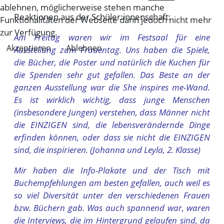
ablehnen, möglicherweise stehen manche
Reaktionen aus der Schüler:innenschaft:
Funktionalitäten der Webseite dann jedoch nicht mehr
zur Verfügung.
Am Freitag waren wir im Festsaal für eine
Akzeptieren
Ablehnen
Ausstellung zum Frauentag. Uns haben die Spiele,
die Bücher, die Poster und natürlich die Kuchen für
die Spenden sehr gut gefallen. Das Beste an der
ganzen Ausstellung war die She inspires me-Wand.
Es ist wirklich wichtig, dass junge Menschen
(insbesondere Jungen) verstehen, dass Männer nicht
die EINZIGEN sind, die lebensverändernde Dinge
erfinden können, oder dass sie nicht die EINZIGEN
sind, die inspirieren. (Johanna und Leyla, 2. Klasse)
Mir haben die Info-Plakate und der Tisch mit
Buchempfehlungen am besten gefallen, auch weil es
so viel Diversität unter den verschiedenen Frauen
bzw. Büchern gab. Was auch spannend war, waren
die Interviews, die im Hintergrund gelaufen sind, da