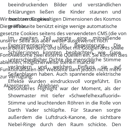
beeindruckenden Bilder und verständlichen
Erklärungen ließen die Kinder staunen und
Wir benutzen Cookies
machten die gewaltigen Dimensionen des Kosmos
Diese Webseite benützt einige wenige automatische
greifbar.
gesetzte Cookies seitens des verwendeten CMS (die von
Im zweiten Teil sorgte eine mitreißende
unserer Seite aus aber weder ausgewertet noch
Experimentiershow für Begeisterung. Die
verarbeitet werden), und bindet mit GoogleFonts sowie
Schüler:innen konnten beobachten, wie Gase
FontAwesome zwei externe Quellen ein. Sie können dies
unterschiedlicher Dichte die menschliche Stimme
ablehnen, möglicherweise stehen manche
verändern und welchen Einfluss sie auf
Funktionalitäten der Webseite dann jedoch nicht mehr
Seifenblasen haben. Auch spannende elektrische
zur Verfügung.
Effekte wurden eindrucksvoll vorgeführt. Ein
Akzeptieren
Ablehnen
besonderes Highlight war der Moment, als der
Showmaster mit tiefer »Schwefelhexafluorid«-
Stimme und leuchtenden Röhren in die Rolle von
Darth Vader schlüpfte. Für Staunen sorgte
außerdem die Luftdruck-Kanone, die sichtbare
Nebel-Ringe durch den Raum schickte. Den