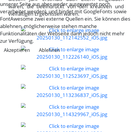
unserer Seite aus aber weder ausgewertet noch
waren, die beeindruckt von den kreativen und
verarbeitet werden), und bindet mit GoogleFonts sowie
vielfältigen Ergebnissen waren.
FontAwesome zwei externe Quellen ein. Sie können dies
ablehnen, möglicherweise stehen manche
Funktionalitäten der Webseite dann jedoch nicht mehr
zur Verfügung.
Akzeptieren
Ablehnen