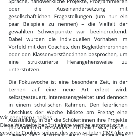
Sprache, handwerkliche Projekte, Programmieren
oder die Auseinandersetzung mit
gesellschaftlichen Fragestellungen (um nur ein
paar Beispiele zu nennen) – die Vielfalt der
gewählten Schwerpunkte war beeindruckend.
Dabei wurden die individuellen Vorhaben im
Vorfeld mit den Coaches, den Begleitlehrer:innen
oder den Klassenvorständ:innen besprochen, um
eine strukturierte Herangehensweise zu
unterstützen.
Die Fokuswoche ist eine besondere Zeit, in der
Lernen auf eine neue Art erlebt wird:
selbstgesteuert, interessensgeleitet und dennoch
in einem schulischen Rahmen. Den feierlichen
Abschluss der Woche bildete am Freitag eine
Wir benutzen Cookies
Ausstellung, in der die Schüler:innen ihre Projekte
Diese Webseite benützt einige wenige automatische
präsentierten. Besonders erfreulich war, dass in
gesetzte Cookies seitens des verwendeten CMS (die von
diesem Jahr erstmals auch Eltern eingeladen