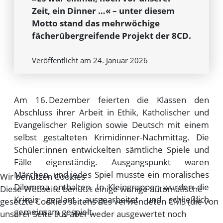
Zeit, ein Dinner …« – unter diesem
Motto stand das mehrwöchige
fächerübergreifende Projekt der 8CD.
Veröffentlicht am 24. Januar 2026
Am 16. Dezember feierten die Klassen den
Abschluss ihrer Arbeit in Ethik, Katholischer und
Evangelischer Religion sowie Deutsch mit einem
selbst gestalteten Krimidinner-Nachmittag. Die
Schüler:innen entwickelten sämtliche Spiele und
Fälle eigenständig. Ausgangspunkt waren
Märchen, und jedes Spiel musste ein moralisches
Wir benutzen Cookies
Dilemma enthalten. In Kleingruppen wurden die
Diese Webseite benützt einige wenige automatische
Krimis geplant, ausgearbeitet und schließlich
gesetzte Cookies seitens des verwendeten CMS (die von
gemeinsam gespielt.
unserer Seite aus aber weder ausgewertet noch