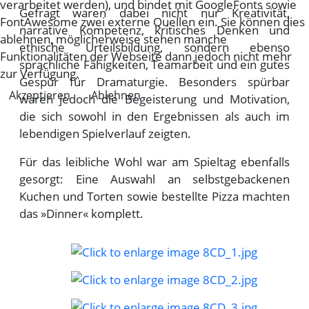
verarbeitet werden), und bindet mit GoogleFonts sowie
Gefragt waren dabei nicht nur Kreativität,
FontAwesome zwei externe Quellen ein. Sie können dies
narrative Kompetenz, kritisches Denken und
ablehnen, möglicherweise stehen manche
ethische Urteilsbildung, sondern ebenso
Funktionalitäten der Webseite dann jedoch nicht mehr
sprachliche Fähigkeiten, Teamarbeit und ein gutes
zur Verfügung.
Gespür für Dramaturgie. Besonders spürbar
Akzeptieren
Ablehnen
waren jedoch die Begeisterung und Motivation,
die sich sowohl in den Ergebnissen als auch im
lebendigen Spielverlauf zeigten.
Für das leibliche Wohl war am Spieltag ebenfalls
gesorgt: Eine Auswahl an selbstgebackenen
Kuchen und Torten sowie bestellte Pizza machten
das »Dinner« komplett.