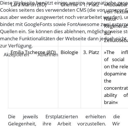
Diese Webseite benützt einige wenige automatische gese
Lara Martin (8D)
Chemie
1. Platz
»Abbaubar
Cookies seitens des verwendeten CMS (die von unserer S
von Textil
aus aber weder ausgewertet noch verarbeitet werden), u
Natur-
bindet mit GoogleFonts sowie FontAwesome zwei extern
Regenerat
Quellen ein. Sie können dies ablehnen, möglicherweise s
auf
manche Funktionalitäten der Webseite dann jedoch nich
Zelluloseb
zur Verfügung.
Emilia Tscherne (8D)
Biologie
3. Platz
»The inf
Akzeptieren
Ablehnen
of social
on the rel
dopamin
the
concentrat
ability 
brain«
Die jeweils Erstplatzierten erhielten die
Gelegenheit, ihre Arbeit vorzustellen. Wir