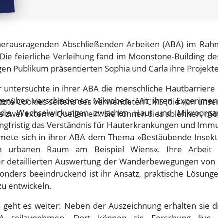
 herausragenden Abschließenden Arbeiten (ABA) im Rah
 Die feierliche Verleihung fand im Moonstone-Building de
tigen Publikum präsentierten Sophia und Carla ihre Projekte
ker untersuchte in ihrer ABA die menschliche Hautbarrier
genüber verschiedenen Mikroben. Mit ihren Experimen
tzte Cookies seitens des verwendeten CMS (die von unser
 die Wechselwirkungen zwischen Haut und Mikroorgan
zwei externe Quellen ein. Sie können dies ablehnen, mö
ngfristig das Verständnis für Hauterkrankungen und Immu
dmete sich in ihrer ABA dem Thema »Bestäubende Insek
 im urbanen Raum am Beispiel Wiens«. Ihre Arbeit 
ner detaillierten Auswertung der Wanderbewegungen von
nders beeindruckend ist ihr Ansatz, praktische Lösunge
zu entwickeln.
n geht es weiter: Neben der Auszeichnung erhalten sie d
A teilzunehmen. Dort können sie Forschung live