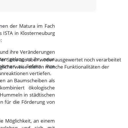
men der Matura im Fach
s ISTA in Klosterneuburg
:
e und ihre Veränderungen
ten gelang es ihr, neue
er Seite aus aber weder ausgewertet noch verarbeitet
ismen zu liefern. Ihre
glicherweise stehen manche Funktionalitäten der
nreaktionen vertiefen.
ten an Baumscheiben als
kombiniert ökologische
 Hummeln in städtischen
n für die Förderung von
ie Möglichkeit, an einem
 erleben und sich mit