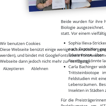
Beide wurden für ihre
Biologie ausgezeichnet.
statt. Vor einem vielfäl
Sophia Ilieva-Stric
Wir benutzen Cookies
nach Exposition ge
Diese Webseite benützt einige wenige automatische gese
Erkenntnisse über
werden), und bindet mit GoogleFonts sowie FontAwesome 
Forschung könnte la
Webseite dann jedoch nicht mehr zur Verfügung.
Carla Bachinger wi
Akzeptieren
Ablehnen
Trittsteinbiotope
Feldstudien mit ei
Lebensräumen. Beso
Insekten in Städten 
Für die Preisträgerinne
Praktikumstag am IST