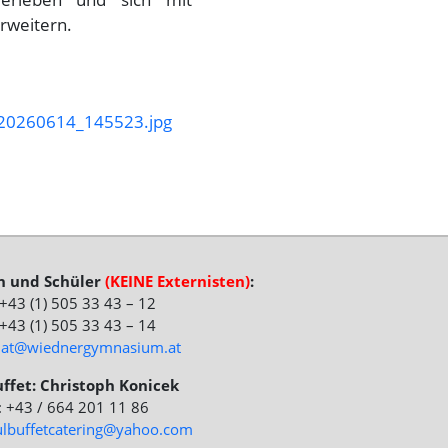
erweitern.
rn und Schüler
(KEINE Externisten)
:
: +43 (1) 505 33 43 – 12
 +43 (1) 505 33 43 – 14
riat@wiednergymnasium.at
ffet: Christoph Konicek
.: +43 / 664 201 11 86
ulbuffetcatering@yahoo.com