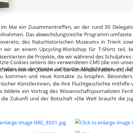
 im Mai ein Zusammentreffen, an der rund 30 Delegati
teilnahmen. Das abwechslungsreiche Programm umfasste
overeto, des Naturhistorischen Museums in Trient sowi
wir an einem Upcycling-Workshop für T-Shirts teil, b
räsentierten die Projekte, die wir während des Schuljahres 
tzte Cookies seitens des verwendeten CMS (die von unser
nhalten bot die Woche zahlreiche Möglichkeiten, mit Sc
zwei externe Quellen ein. Sie können dies ablehnen, mö
zu kommen und neue Kontakte zu knüpfen. Besonders
ischer Künstlerinnen, die ihre Fluchtgeschichte mithilfe
s bildete ein Vortrag des Wissenschaftsjournalisten Fer
n die Zukunft und der Botschaft »Die Welt braucht die