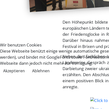
Den Höhepunkt bildete
europäischen Ländern 
der Friedensglocke in R
Darüber hinaus nahmen 
Wir benutzen Cookies
Festival in Brixen und p
Diese Webseite benützt einige wenige automatische gese
Neben den fachlichen I
werden), und bindet mit GoogleFonts sowie FontAwesome 
Ländern ins Gespräch 
Webseite dann jedoch nicht mehr zur Verfügung.
Darbietung zweier ukrain
Akzeptieren
Ablehnen
erzählten. Den Abschlus
einem positiven Blick i
anregte.