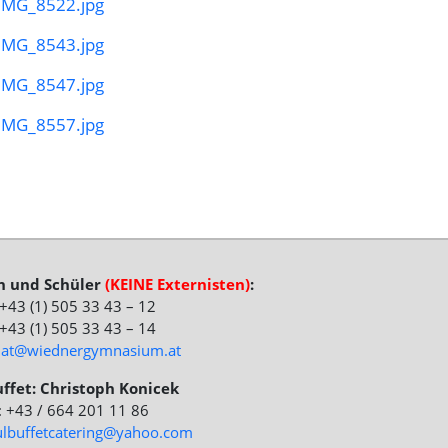
rn und Schüler
(KEINE Externisten)
:
: +43 (1) 505 33 43 – 12
 +43 (1) 505 33 43 – 14
riat@wiednergymnasium.at
ffet: Christoph Konicek
.: +43 / 664 201 11 86
ulbuffetcatering@yahoo.com