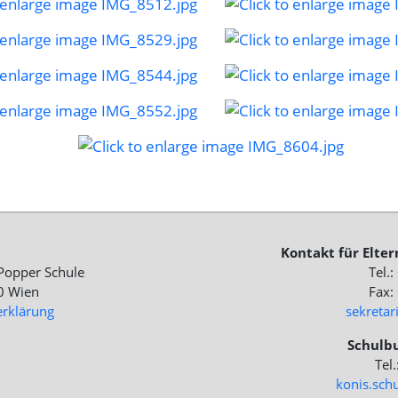
Kontakt für Elte
Popper Schule
Tel.
0 Wien
Fax:
erklärung
sekreta
Schulbu
Tel
konis.sch