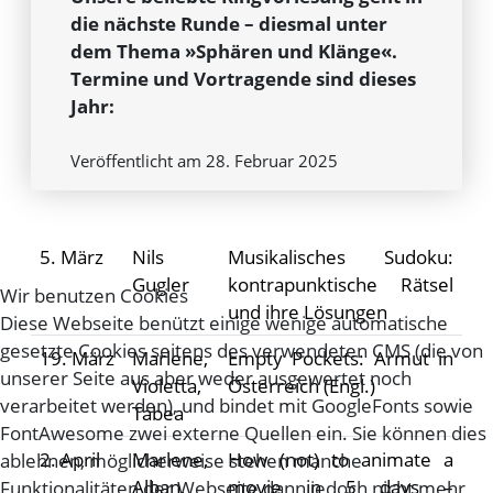
die nächste Runde – diesmal unter
dem Thema »Sphären und Klänge«.
Termine und Vortragende sind dieses
Jahr:
Veröffentlicht am 28. Februar 2025
5. März
Nils
Musikalisches Sudoku:
Gugler
kontrapunktische Rätsel
Wir benutzen Cookies
und ihre Lösungen
Diese Webseite benützt einige wenige automatische
gesetzte Cookies seitens des verwendeten CMS (die von
19. März
Marlene,
Empty Pockets: Armut in
unserer Seite aus aber weder ausgewertet noch
Violetta,
Österreich (Engl.)
verarbeitet werden), und bindet mit GoogleFonts sowie
Tabea
FontAwesome zwei externe Quellen ein. Sie können dies
2. April
Marlene,
How (not) to animate a
ablehnen, möglicherweise stehen manche
Alban,
movie in 5 days –
Funktionalitäten der Webseite dann jedoch nicht mehr