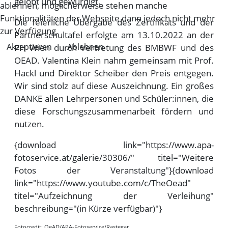
gelobt und gewürdigt.
ablehnen, möglicherweise stehen manche
Funktionalitäten der Webseite dann jedoch nicht mehr
Die feierliche Übergabe des Zertifikats und der
zur Verfügung.
Partnerschultafel erfolgte am 13.10.2022 an der
Akzeptieren
Ablehnen
PH Wien durch Vertretung des BMBWF und des
OEAD. Valentina Klein nahm gemeinsam mit Prof.
Hackl und Direktor Scheiber den Preis entgegen.
Wir sind stolz auf diese Auszeichnung. Ein großes
DANKE allen Lehrpersonen und Schüler:innen, die
diese Forschungszusammenarbeit fördern und
nutzen.
{download link="https://www.apa-
fotoservice.at/galerie/30306/" titel="Weitere
Fotos der Veranstaltung"}{download
link="https://www.youtube.com/c/TheOead"
titel="Aufzeichnung der Verleihung"
beschreibung="(in Kürze verfügbar)"}
Fotocredit: OeAD/APA-Fotoservice/Rastegar