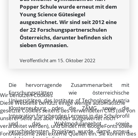
Popper Schule wurde erneut mit dem
Young Science Gütesiegel
ausgezeichnet. Wir sind seit 2012 eine
der 22 Forschungspartnerschulen
Österreichs, darunter befinden sich
sieben Gymnasien.
Veröffentlicht am 15. Oktober 2022
Die hervorragende Zusammenarbeit mit
Forschungsstätten wie österreichische
Wir benutzen Cookies
Universitäten, das Institute of Technologie Austria
Diese Webseite benützt einige wenige automatische
Klosterneuburg oder die ZAMG sowie die
gesetzte Cookies seitens des verwendeten CMS (die von
Integration forschenden Lernens in das Schulprofil
unserer Seite aus aber weder ausgewertet noch
und das Wahlmodulangebot sowie
verarbeitet werden), und bindet mit GoogleFonts sowie
verschiedensten Projekten wurde damit erneut
FontAwesome zwei externe Quellen ein. Sie können dies