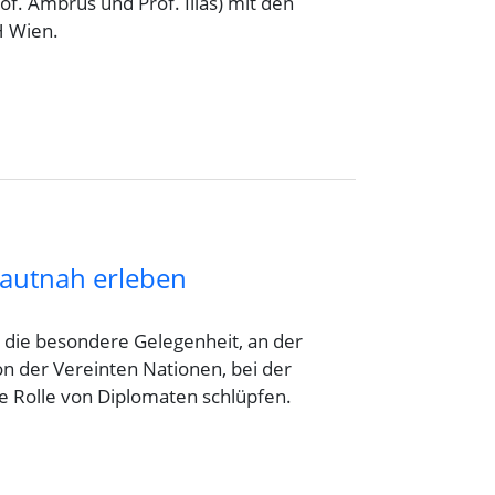
of. Ambrus und Prof. Ilias) mit den
H Wien.
autnah erleben
r die besondere Gelegenheit, an der
n der Vereinten Nationen, bei der
e Rolle von Diplomaten schlüpfen.