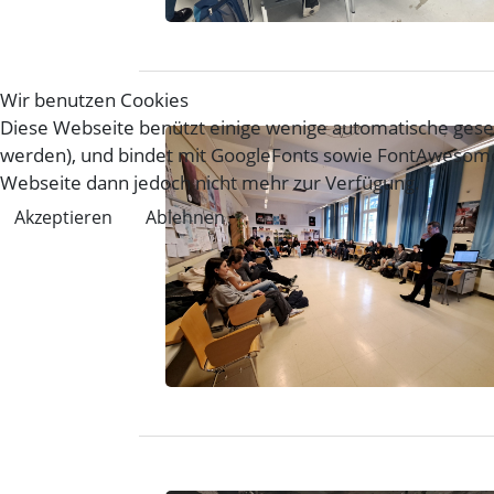
Wir benutzen Cookies
Diese Webseite benützt einige wenige automatische gese
werden), und bindet mit GoogleFonts sowie FontAwesome 
Webseite dann jedoch nicht mehr zur Verfügung.
Akzeptieren
Ablehnen