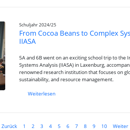
Schuljahr 2024/25
From Cocoa Beans to Complex Syst
IIASA
5A and 6B went on an exciting school trip to the I
Systems Analysis (IIASA) in Laxenburg, accompanie
renowned research institution that focuses on gl
sustainability, and resource management.
Weiterlesen
Zurück
1
2
3
4
5
6
7
8
9
10
Weiter